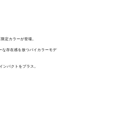
TORE限定カラーが登場。
ーな存在感を放つバイカラーモデ
なインパクトをプラス。